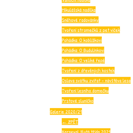
Mikulášská nadílka
Sněhové radovánky
Tvoření stromečků z pet víček
Pohádka: O koblížkovi
Pohádka: O Budulínkovi
Pohádka: O veliké řepě
Tvoření z dřevěných kostek
Oslava svátku zvířat – návštěva lesa
Tvoření lesního domečku
Prstové sluníčko
Galerie 2020/21
←
ZPĚT
Karneval žlutá třída 2021