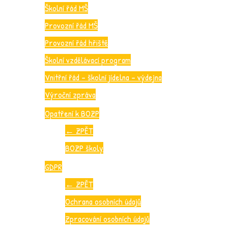
Školní řád MŠ
Provozní řád MŠ
Provozní řád hřiště
Školní vzdělávací program
Vnitřní řád – školní jídelna – výdejna
Výroční zpráva
Opatření k BOZP
←
ZPĚT
BOZP školy
GDPR
←
ZPĚT
Ochrana osobních údajů
Zpracování osobních údajů