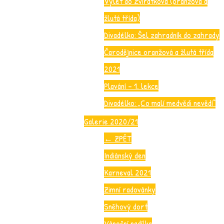
Výlet do Zvířátkova (oranžová a
žlutá třída)
Divadélko: Šel zahradník do zahrady
Čarodějnice oranžová a žlutá třída
2021
Plavání – 1. lekce
Divadélko: „Co malí medvědi nevědí“
Galerie 2020/21
←
ZPĚT
Indiánský den
Karneval 2021
Zimní radovánky
Sněhový dort
Vánoční nadílka