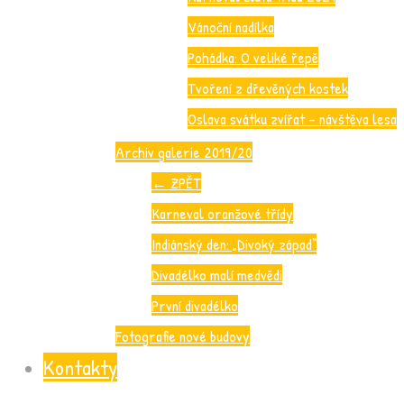
Vánoční nadílka
Pohádka: O veliké řepě
Tvoření z dřevěných kostek
Oslava svátku zvířat – návštěva lesa
Archiv galerie 2019/20
←
ZPĚT
Karneval oranžové třídy
Indiánský den: „Divoký západ“
Divadélko malí medvědi
První divadélko
Fotografie nové budovy
Kontakty