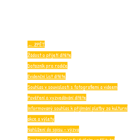
←
ZPĚT
Žádost o přijetí dítěte
Dotazník pro rodiče
Evidenční list dítěte
Souhlas v souvislosti s fotografiemi a videem
Pověření o vyzvedávání dítěte
Informovaný souhlas k přijímání platby za kulturní
akce a výlety
Nahlížení do spisu – výzva
Oznámení o zahájení individuálním vzdělávání