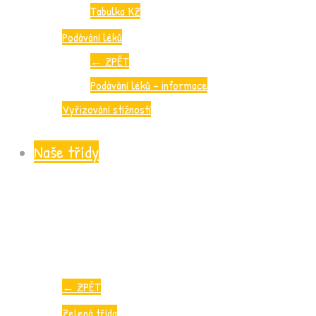
Tabulka KZ
Podávání léků
←
ZPĚT
Podávání léků – informace
Vyřizování stížností
Naše třídy
←
ZPĚT
Zelená třída