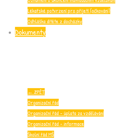
Lékařské potvrzení pro přijetí (očkování)
Odhláška dítěte z docházky
Dokumenty
←
ZPĚT
Organizační řád
Organizační řád – úplata za vzdělávání
Organizační řád – informace
Školní řád MŠ