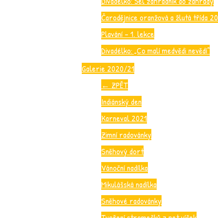
Divadélko: Šel zahradník do zahrady
Čarodějnice oranžová a žlutá třída 2
Plavání – 1. lekce
Divadélko: „Co malí medvědi nevědí“
Galerie 2020/21
←
ZPĚT
Indiánský den
Karneval 2021
Zimní radovánky
Sněhový dort
Vánoční nadílka
Mikulášská nadílka
Sněhové radovánky
Tvoření stromečků z pet víček