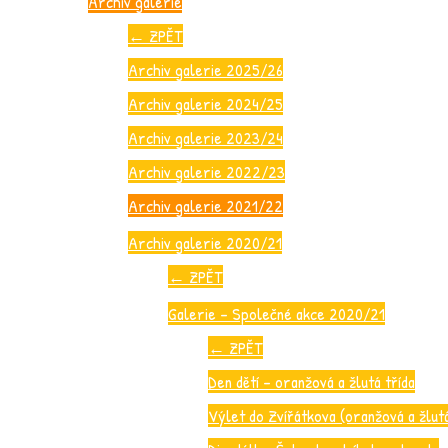
Archiv galerie
←
ZPĚT
Archiv galerie 2025/26
Archiv galerie 2024/25
Archiv galerie 2023/24
Archiv galerie 2022/23
Archiv galerie 2021/22
Archiv galerie 2020/21
←
ZPĚT
Galerie – Společné akce 2020/21
←
ZPĚT
Den dětí – oranžová a žlutá třída
Výlet do Zvířátkova (oranžová a žlutá