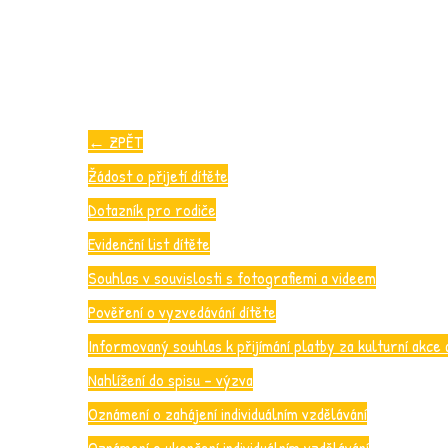
←
ZPĚT
Žádost o přijetí dítěte
Dotazník pro rodiče
Evidenční list dítěte
Souhlas v souvislosti s fotografiemi a videem
Pověření o vyzvedávání dítěte
Informovaný souhlas k přijímání platby za kulturní akce 
Nahlížení do spisu – výzva
Oznámení o zahájení individuálním vzdělávání
Oznámení o ukončení individuálním vzdělávání