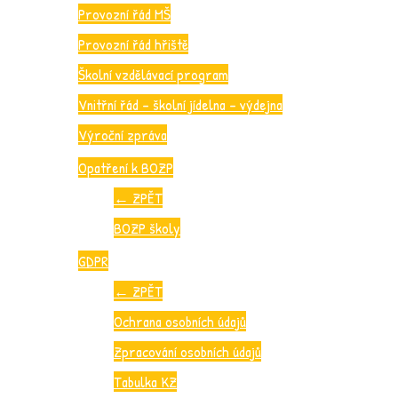
Provozní řád MŠ
Provozní řád hřiště
Školní vzdělávací program
Vnitřní řád – školní jídelna – výdejna
Výroční zpráva
Opatření k BOZP
←
ZPĚT
BOZP školy
GDPR
←
ZPĚT
Ochrana osobních údajů
Zpracování osobních údajů
Tabulka KZ