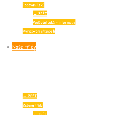
Podávání léků
←
ZPĚT
Podávání léků – informace
Vyřizování stížností
Naše třídy
←
ZPĚT
Zelená třída
←
ZPĚT