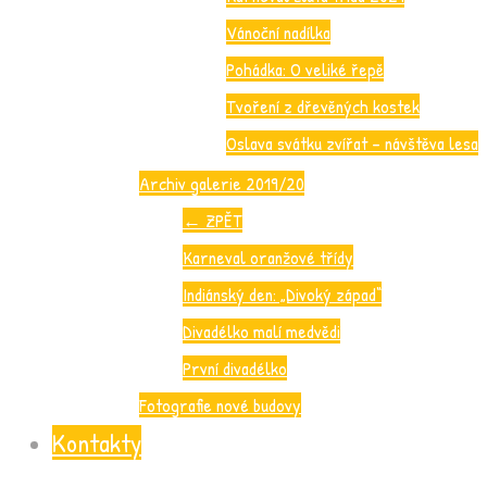
Vánoční nadílka
Pohádka: O veliké řepě
Tvoření z dřevěných kostek
Oslava svátku zvířat – návštěva lesa
Archiv galerie 2019/20
←
ZPĚT
Karneval oranžové třídy
Indiánský den: „Divoký západ“
Divadélko malí medvědi
První divadélko
Fotografie nové budovy
Kontakty