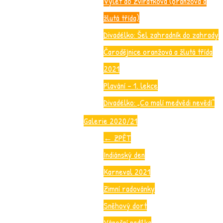
Výlet do Zvířátkova (oranžová a
žlutá třída)
Divadélko: Šel zahradník do zahrady
Čarodějnice oranžová a žlutá třída
2021
Plavání – 1. lekce
Divadélko: „Co malí medvědi nevědí“
Galerie 2020/21
←
ZPĚT
Indiánský den
Karneval 2021
Zimní radovánky
Sněhový dort
Vánoční nadílka