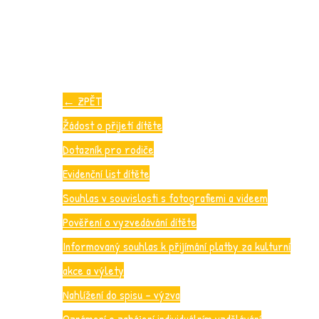
←
ZPĚT
Žádost o přijetí dítěte
Dotazník pro rodiče
Evidenční list dítěte
Souhlas v souvislosti s fotografiemi a videem
Pověření o vyzvedávání dítěte
Informovaný souhlas k přijímání platby za kulturní
akce a výlety
Nahlížení do spisu – výzva
Oznámení o zahájení individuálním vzdělávání