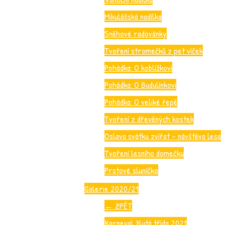
Mikulášská nadílka
Sněhové radovánky
Tvoření stromečků z pet víček
Pohádka: O koblížkovi
Pohádka: O Budulínkovi
Pohádka: O veliké řepě
Tvoření z dřevěných kostek
Oslava svátku zvířat – návštěva lesa
Tvoření lesního domečku
Prstové sluníčko
Galerie 2020/21
←
ZPĚT
Karneval žlutá třída 2021