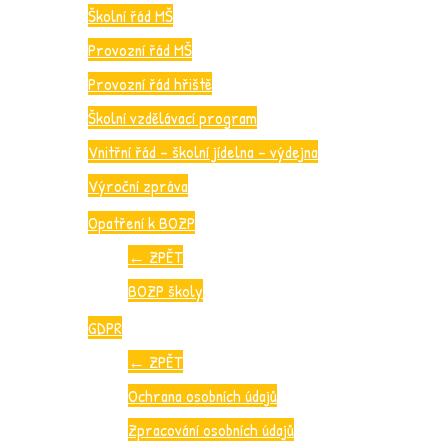
Školní řád MŠ
Provozní řád MŠ
Provozní řád hřiště
Školní vzdělávací program
Vnitřní řád – školní jídelna – výdejna
Výroční zpráva
Opatření k BOZP
←
ZPĚT
BOZP školy
GDPR
←
ZPĚT
Ochrana osobních údajů
Zpracování osobních údajů