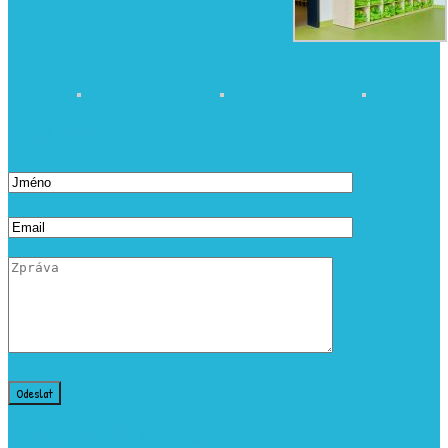
Poslat zprávu
Copyrights ©2019 MŠ Zvole