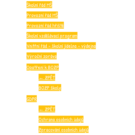
Školní řád MŠ
Provozní řád MŠ
Provozní řád hřiště
Školní vzdělávací program
Vnitřní řád – školní jídelna – výdejna
Výroční zpráva
Opatření k BOZP
←
ZPĚT
BOZP školy
GDPR
←
ZPĚT
Ochrana osobních údajů
Zpracování osobních údajů