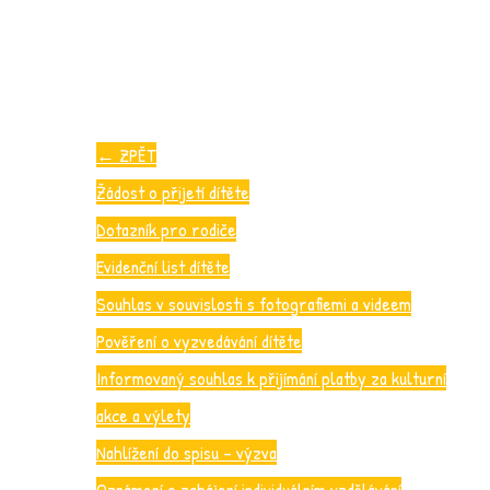
←
ZPĚT
Žádost o přijetí dítěte
Dotazník pro rodiče
Evidenční list dítěte
Souhlas v souvislosti s fotografiemi a videem
Pověření o vyzvedávání dítěte
Informovaný souhlas k přijímání platby za kulturní
akce a výlety
Nahlížení do spisu – výzva
Oznámení o zahájení individuálním vzdělávání