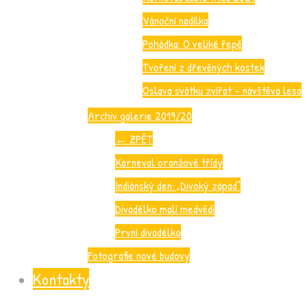
Vánoční nadílka
Pohádka: O veliké řepě
Tvoření z dřevěných kostek
Oslava svátku zvířat – návštěva lesa
Archiv galerie 2019/20
←
ZPĚT
Karneval oranžové třídy
Indiánský den: „Divoký západ“
Divadélko malí medvědi
První divadélko
Fotografie nové budovy
Kontakty