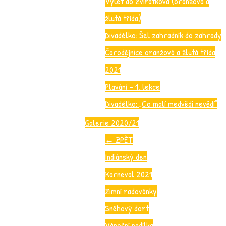
Výlet do Zvířátkova (oranžová a
žlutá třída)
Divadélko: Šel zahradník do zahrady
Čarodějnice oranžová a žlutá třída
2021
Plavání – 1. lekce
Divadélko: „Co malí medvědi nevědí“
Galerie 2020/21
←
ZPĚT
Indiánský den
Karneval 2021
Zimní radovánky
Sněhový dort
Vánoční nadílka