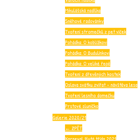
Mikulášská nadílka
Sněhové radovánky
Tvoření stromečků z pet víček
Pohádka: O koblížkovi
Pohádka: O Budulínkovi
Pohádka: O veliké řepě
Tvoření z dřevěných kostek
Oslava svátku zvířat – návštěva lesa
Tvoření lesního domečku
Prstové sluníčko
Galerie 2020/21
←
ZPĚT
Karneval žlutá třída 2021