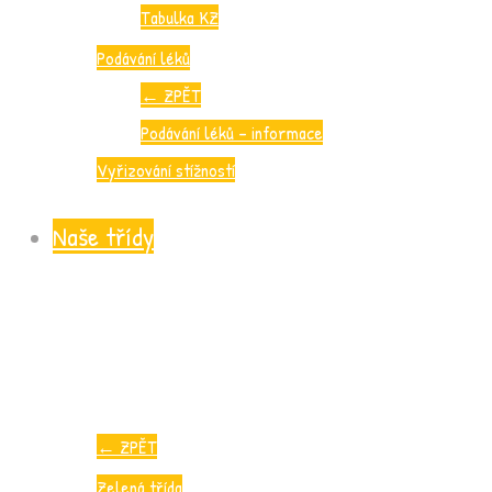
Tabulka KZ
Podávání léků
←
ZPĚT
Podávání léků – informace
Vyřizování stížností
Naše třídy
←
ZPĚT
Zelená třída