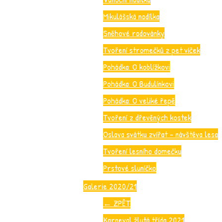
Mikulášská nadílka
Sněhové radovánky
Tvoření stromečků z pet víček
Pohádka: O koblížkovi
Pohádka: O Budulínkovi
Pohádka: O veliké řepě
Tvoření z dřevěných kostek
Oslava svátku zvířat – návštěva lesa
Tvoření lesního domečku
Prstové sluníčko
Galerie 2020/21
←
ZPĚT
Karneval žlutá třída 2021