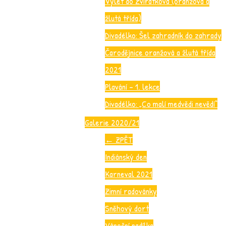
Výlet do Zvířátkova (oranžová a
žlutá třída)
Divadélko: Šel zahradník do zahrady
Čarodějnice oranžová a žlutá třída
2021
Plavání – 1. lekce
Divadélko: „Co malí medvědi nevědí“
Galerie 2020/21
←
ZPĚT
Indiánský den
Karneval 2021
Zimní radovánky
Sněhový dort
Vánoční nadílka