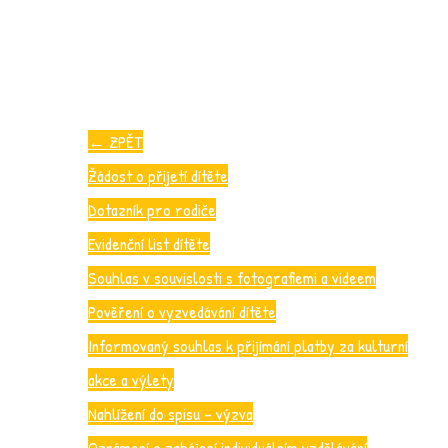
←
ZPĚT
Žádost o přijetí dítěte
Dotazník pro rodiče
Evidenční list dítěte
Souhlas v souvislosti s fotografiemi a videem
Pověření o vyzvedávání dítěte
Informovaný souhlas k přijímání platby za kulturní
akce a výlety
Nahlížení do spisu – výzva
Oznámení o zahájení individuálním vzdělávání