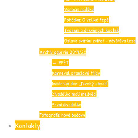
Vánoční nadílka
Pohádka: O veliké řepě
Tvoření z dřevěných kostek
Oslava svátku zvířat – návštěva lesa
Archiv galerie 2019/20
←
ZPĚT
Karneval oranžové třídy
Indiánský den: „Divoký západ“
Divadélko malí medvědi
První divadélko
Fotografie nové budovy
Kontakty