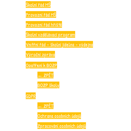
Školní řád MŠ
Provozní řád MŠ
Provozní řád hřiště
Školní vzdělávací program
Vnitřní řád – školní jídelna – výdejna
Výroční zpráva
Opatření k BOZP
←
ZPĚT
BOZP školy
GDPR
←
ZPĚT
Ochrana osobních údajů
Zpracování osobních údajů