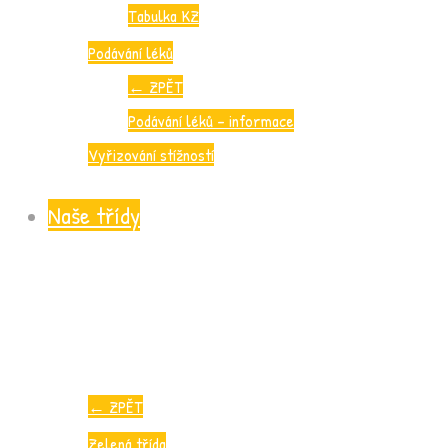
Tabulka KZ
Podávání léků
←
ZPĚT
Podávání léků – informace
Vyřizování stížností
Naše třídy
←
ZPĚT
Zelená třída