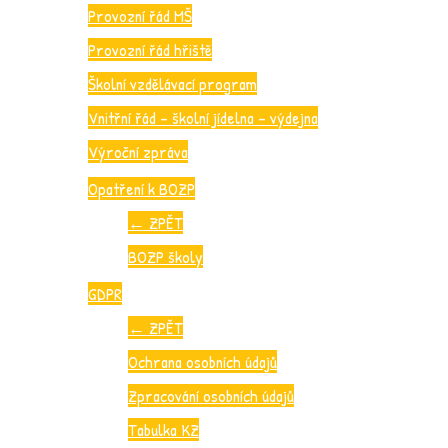
Provozní řád MŠ
Provozní řád hřiště
Školní vzdělávací program
Vnitřní řád – školní jídelna – výdejna
Výroční zpráva
Opatření k BOZP
←
ZPĚT
BOZP školy
GDPR
←
ZPĚT
Ochrana osobních údajů
Zpracování osobních údajů
Tabulka KZ