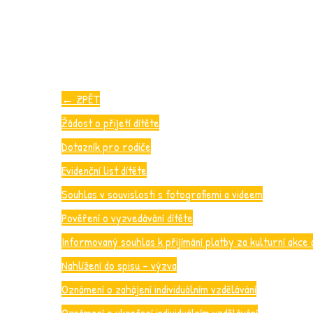
←
ZPĚT
Žádost o přijetí dítěte
Dotazník pro rodiče
Evidenční list dítěte
Souhlas v souvislosti s fotografiemi a videem
Pověření o vyzvedávání dítěte
Informovaný souhlas k přijímání platby za kulturní akce 
Nahlížení do spisu – výzva
Oznámení o zahájení individuálním vzdělávání
Oznámení o ukončení individuálním vzdělávání