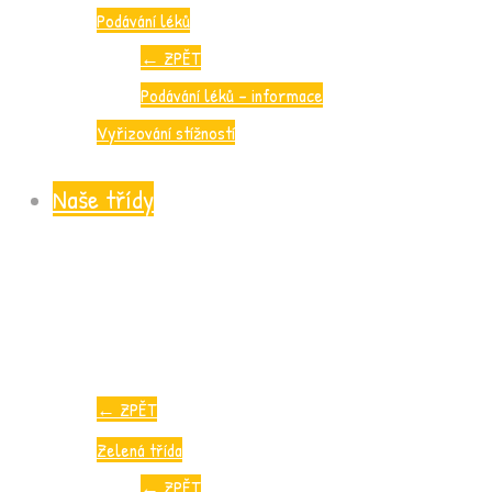
Podávání léků
←
ZPĚT
Podávání léků – informace
Vyřizování stížností
Naše třídy
←
ZPĚT
Zelená třída
←
ZPĚT