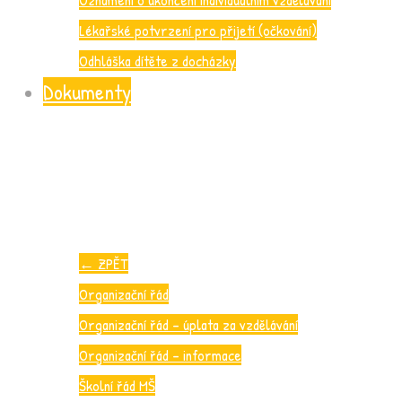
Lékařské potvrzení pro přijetí (očkování)
Odhláška dítěte z docházky
Dokumenty
←
ZPĚT
Organizační řád
Organizační řád – úplata za vzdělávání
Organizační řád – informace
Školní řád MŠ