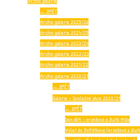
Archiv galerie
←
ZPĚT
Archiv galerie 2025/26
Archiv galerie 2024/25
Archiv galerie 2023/24
Archiv galerie 2022/23
Archiv galerie 2021/22
Archiv galerie 2020/21
←
ZPĚT
Galerie – Společné akce 2020/21
←
ZPĚT
Den dětí – oranžová a žlutá třída
Výlet do Zvířátkova (oranžová a žlutá