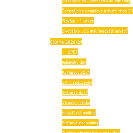
Divadélko: Šel zahradník do zahrady
Čarodějnice oranžová a žlutá třída 2
Plavání – 1. lekce
Divadélko: „Co malí medvědi nevědí“
Galerie 2020/21
←
ZPĚT
Indiánský den
Karneval 2021
Zimní radovánky
Sněhový dort
Vánoční nadílka
Mikulášská nadílka
Sněhové radovánky
Tvoření stromečků z pet víček