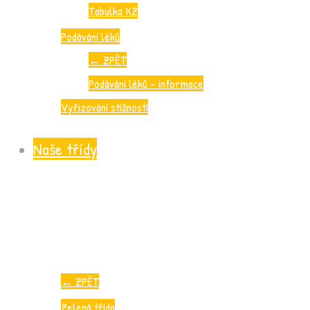
Tabulka KZ
Podávání léků
←
ZPĚT
Podávání léků – informace
Vyřizování stížností
Naše třídy
←
ZPĚT
Zelená třída