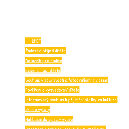
←
ZPĚT
Žádost o přijetí dítěte
Dotazník pro rodiče
Evidenční list dítěte
Souhlas v souvislosti s fotografiemi a videem
Pověření o vyzvedávání dítěte
Informovaný souhlas k přijímání platby za kulturní
akce a výlety
Nahlížení do spisu – výzva
Oznámení o zahájení individuálním vzdělávání