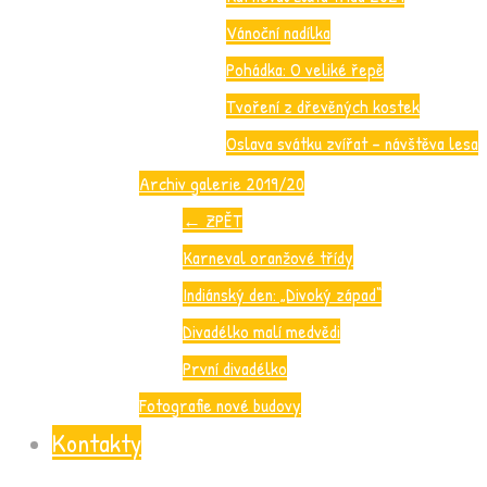
Vánoční nadílka
Pohádka: O veliké řepě
Tvoření z dřevěných kostek
Oslava svátku zvířat – návštěva lesa
Archiv galerie 2019/20
←
ZPĚT
Karneval oranžové třídy
Indiánský den: „Divoký západ“
Divadélko malí medvědi
První divadélko
Fotografie nové budovy
Kontakty