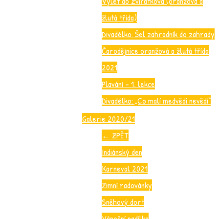
Výlet do Zvířátkova (oranžová a
žlutá třída)
Divadélko: Šel zahradník do zahrady
Čarodějnice oranžová a žlutá třída
2021
Plavání – 1. lekce
Divadélko: „Co malí medvědi nevědí“
Galerie 2020/21
←
ZPĚT
Indiánský den
Karneval 2021
Zimní radovánky
Sněhový dort
Vánoční nadílka