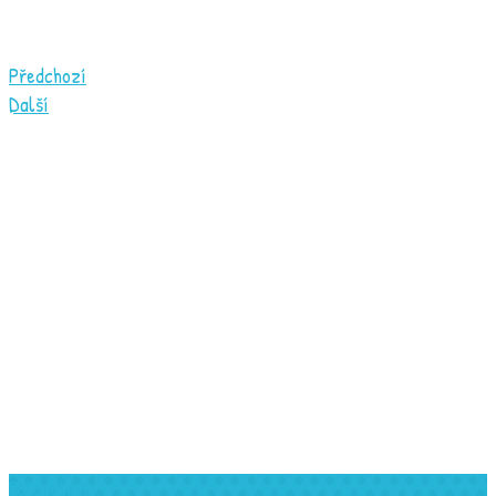
Předchozí
Další
Fotogalerie