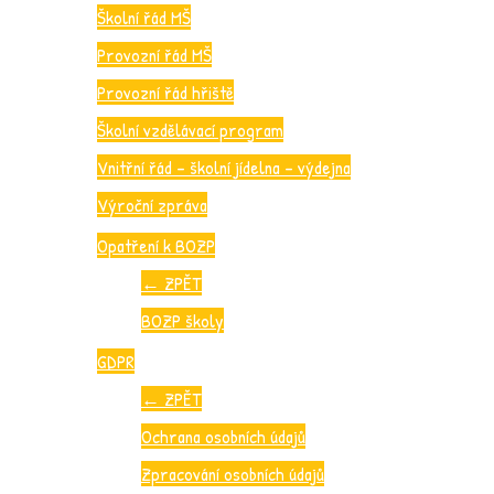
Školní řád MŠ
Provozní řád MŠ
Provozní řád hřiště
Školní vzdělávací program
Vnitřní řád – školní jídelna – výdejna
Výroční zpráva
Opatření k BOZP
←
ZPĚT
BOZP školy
GDPR
←
ZPĚT
Ochrana osobních údajů
Zpracování osobních údajů