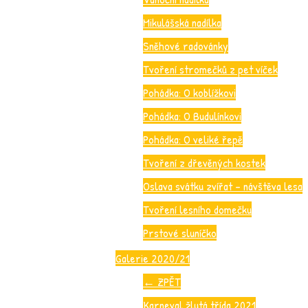
Mikulášská nadílka
Sněhové radovánky
Tvoření stromečků z pet víček
Pohádka: O koblížkovi
Pohádka: O Budulínkovi
Pohádka: O veliké řepě
Tvoření z dřevěných kostek
Oslava svátku zvířat – návštěva lesa
Tvoření lesního domečku
Prstové sluníčko
Galerie 2020/21
←
ZPĚT
Karneval žlutá třída 2021