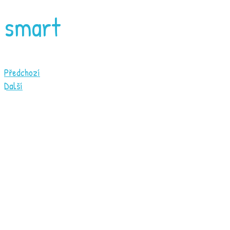
smart
Předchozí
Další